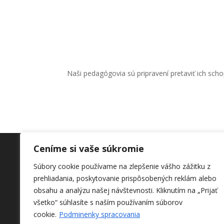
Naši pedagógovia sú pripravení pretaviť ich sch
Ceníme si vaše súkromie
Súbory cookie používame na zlepšenie vášho zážitku z
DOMOV
prehliadania, poskytovanie prispôsobených reklám alebo
ODBORY
obsahu a analýzu našej návštevnosti.
Kliknutím na „Prijať
SPRACOVANIE OSOBNÝCH ÚDAJOV
všetko“ súhlasíte s naším používaním súborov
cookie.
Podminenky spracovania
KONTAKT