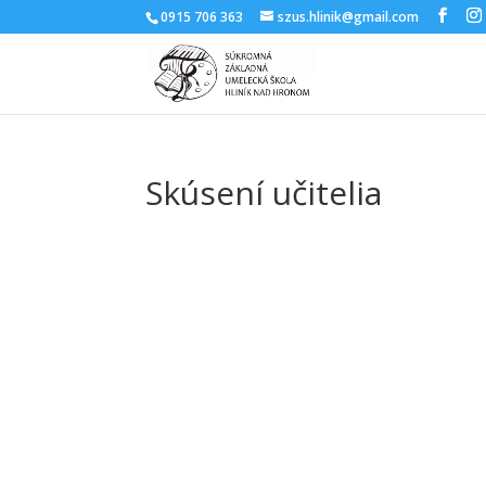
0915 706 363
szus.hlinik@gmail.com
Skúsení učitelia