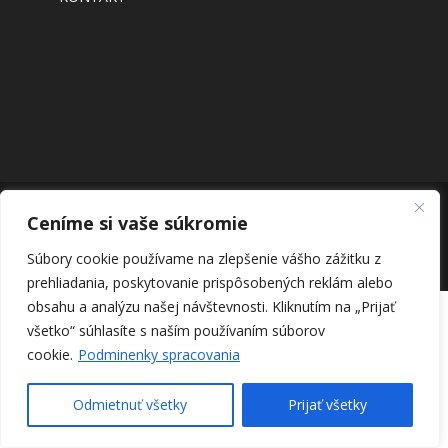
Ceníme si vaše súkromie
©2025 - SZUŠ Hliník nad Hronom - "Umenie robí
Súbory cookie používame na zlepšenie vášho zážitku z
človeka lepším."
prehliadania, poskytovanie prispôsobených reklám alebo
obsahu a analýzu našej návštevnosti.
Kliknutím na „Prijať
všetko“ súhlasíte s naším používaním súborov
cookie.
Podminenky spracovania
Odmietnuť všetky
Prijať všetky