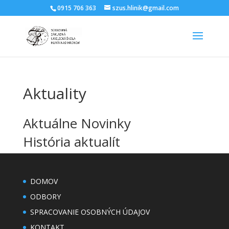
0915 706 363
szus.hlinik@gmail.com
Aktuality
Aktuálne Novinky
História aktualít
DOMOV
ODBORY
SPRACOVANIE OSOBNÝCH ÚDAJOV
KONTAKT