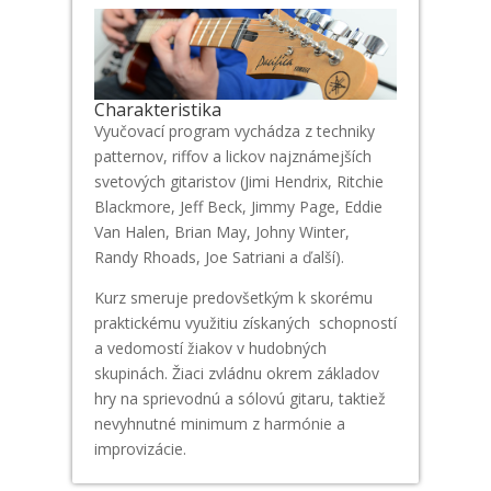
Charakteristika
Vyučovací program vychádza z techniky
patternov, riffov a lickov najznámejších
svetových gitaristov (Jimi Hendrix, Ritchie
Blackmore, Jeff Beck, Jimmy Page, Eddie
Van Halen, Brian May, Johny Winter,
Randy Rhoads, Joe Satriani a ďalší).
Kurz smeruje predovšetkým k skorému
praktickému využitiu získaných schopností
a vedomostí žiakov v hudobných
skupinách. Žiaci zvládnu okrem základov
hry na sprievodnú a sólovú gitaru, taktiež
nevyhnutné minimum z harmónie a
improvizácie.