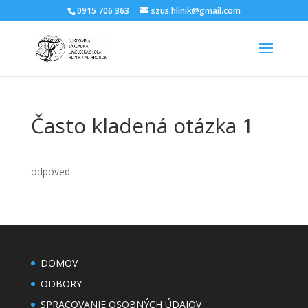
0915 706 363
szus.hlinik@gmail.com
Často kladená otázka 1
odpoved
DOMOV
ODBORY
SPRACOVANIE OSOBNÝCH ÚDAJOV