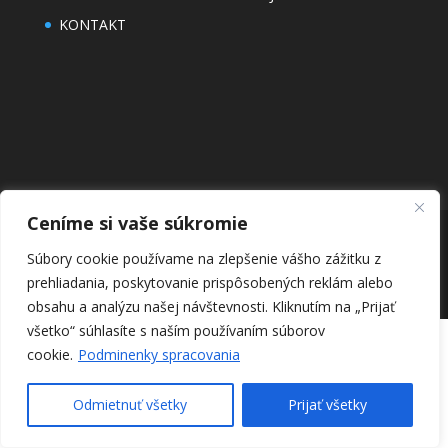
KONTAKT
Ceníme si vaše súkromie
Súbory cookie používame na zlepšenie vášho zážitku z
©2025 - SZUŠ Hliník nad Hronom - "Umenie robí
prehliadania, poskytovanie prispôsobených reklám alebo
človeka lepším."
obsahu a analýzu našej návštevnosti.
Kliknutím na „Prijať
všetko“ súhlasíte s naším používaním súborov
cookie.
Podminenky spracovania
Odmietnuť všetky
Prijať všetky