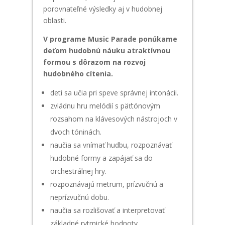
porovnateľné výsledky aj v hudobnej
oblasti.
V programe Music Parade ponúkame
deťom hudobnú náuku atraktívnou
formou s dôrazom na rozvoj
hudobného cítenia.
deti sa učia pri speve správnej intonácii.
zvládnu hru melódií s päťtónovým
rozsahom na klávesových nástrojoch v
dvoch tóninách.
naučia sa vnímať hudbu, rozpoznávať
hudobné formy a zapájať sa do
orchestrálnej hry.
rozpoznávajú metrum, prízvučnú a
neprízvučnú dobu.
naučia sa rozlišovať a interpretovať
základné rytmické hodnoty.