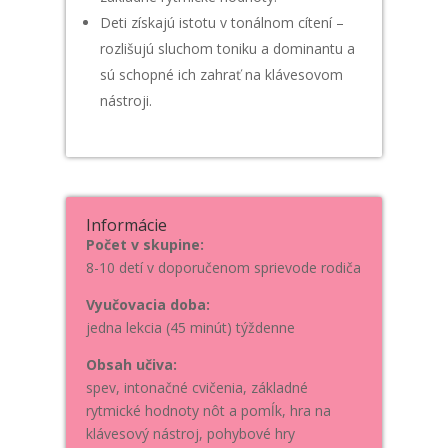
Deti získajú istotu v tonálnom cítení –
rozlišujú sluchom toniku a dominantu a
sú schopné ich zahrať na klávesovom
nástroji.
Informácie
Počet v skupine:
8-10 detí v doporučenom sprievode rodiča
Vyučovacia doba:
jedna lekcia (45 minút) týždenne
Obsah učiva:
spev, intonačné cvičenia, základné
rytmické hodnoty nôt a pomĺk, hra na
klávesový nástroj, pohybové hry