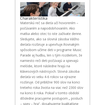
Charakteristika
Materskú reč sa dieťa učí hovorením –
počúvaním a napodobňovaním. Ako
matka alebo otec to iste zažívate denne.
Sledujete, ako sa slovná zásoba Vášho
dieťaťa rozširuje a upevňuje.Rovnakým
spôsobom učíme deti v programe Music
Parade aj hudbu, len s tým rozdielom, že
namiesto reči deti počúvajú a spievajú
melódie, ktoré následne hrajú na
klávesových nástrojoch. Slovná zásoba
dieťaťa vo veku 4-6 rokov sa výrazne
rozširuje. Od približne 900 slov na konci
tretieho roka života na viac než 2300 slov
na konci 6 roka. Pokiaľ v tomto období
dôsledne pracujeme postupom „ posluch
– spev – hra“, dosahujeme kvalitatívne