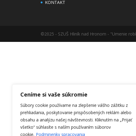
KONTAKT
©2025 - SZUŠ Hliník nad Hronom - "Umenie robí 
Ceníme si vaše súkromie
Súbory cookie používame na zlepšenie vášho zážitku z
prehliadania, poskytovanie prispôsobených reklám alebo
obsahu a analýzu našej návštevnosti.
Kliknutím na „Prijať
všetko“ súhlasíte s naším používaním súborov
cookie.
Podminenky spracovania