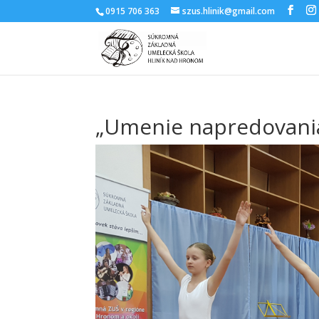
0915 706 363
szus.hlinik@gmail.com
„Umenie napredovania