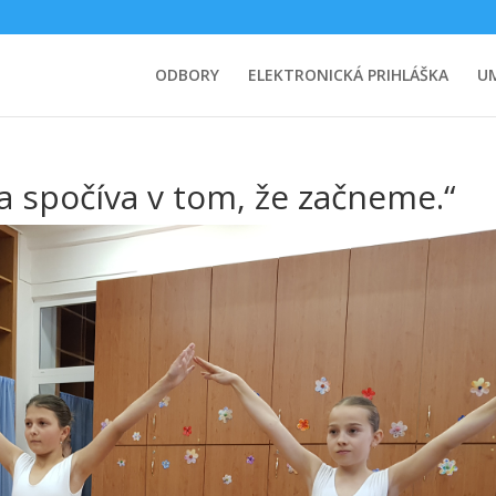
ODBORY
ELEKTRONICKÁ PRIHLÁŠKA
U
 spočíva v tom, že začneme.“